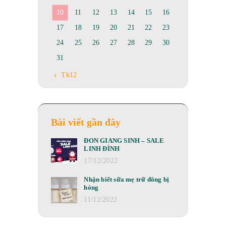
10
11
12
13
14
15
16
17
18
19
20
21
22
23
24
25
26
27
28
29
30
31
« Th12
Bài viết gần đây
ĐÓN GIÁNG SINH – SALE
LINH ĐÌNH
17/12/2022
Nhận biết sữa mẹ trữ đông bị
hỏng
11/12/2022