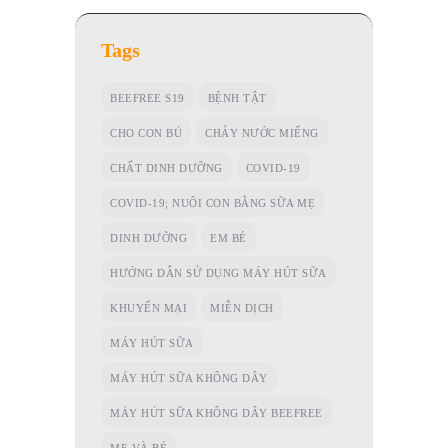
Tags
BEEFREE S19
BỆNH TẬT
CHO CON BÚ
CHẢY NƯỚC MIẾNG
CHẤT DINH DƯỠNG
COVID-19
COVID-19; NUÔI CON BẰNG SỮA MẸ
DINH DƯỠNG
EM BÉ
HƯỚNG DẪN SỬ DỤNG MÁY HÚT SỮA
KHUYẾN MẠI
MIỄN DỊCH
MÁY HÚT SỮA
MÁY HÚT SỮA KHÔNG DÂY
MÁY HÚT SỮA KHÔNG DÂY BEEFREE
MẸ VÀ BÉ