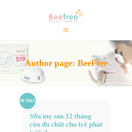
TRANG CHỦ
GIỚI THIỆU
SẢN PHẨM
CẨM NANG
Author page: BeeFree
ĐẠI LÝ
LIÊN HỆ
VIDEO
30 Th11
Sữa mẹ sau 12 tháng
còn đủ chất cho trẻ phát