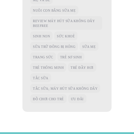
NUÔI CON BẰNG SỮA MẸ
REVIEW MÁY HÚT SỮA KHÔNG DÂY
BEEFREE
SINH NON
SỨC KHOẺ
SỮA TRỮ ĐÔNG BỊ HỎNG
SỮA MẸ
TRANG SỨC
TRẺ SƠ SINH
TRẺ THÔNG MINH
TRẺ ĐẦY HƠI
TẮC SỮA
TẮC SỮA; MÁY HÚT SỮA KHÔNG DÂY
ĐỒ CHƠI CHO TRẺ
ƯU ĐÃI