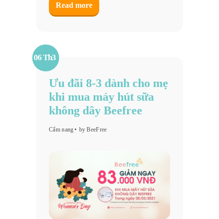
Read more
06 Th3
Ưu đãi 8-3 dành cho mẹ
khi mua máy hút sữa
không dây Beefree
Cẩm nang
by BeeFree