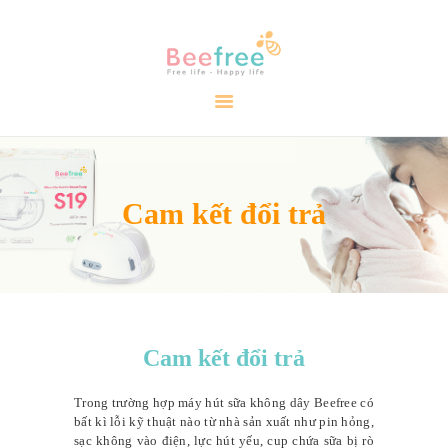
TRANG CHỦ
GIỚI THIỆU
SẢN PHẨM
CẨM NANG
Cam kết đổi trả
ĐẠI LÝ
LIÊN HỆ
VIDEO
Cam kết đổi trả
Trong trường hợp máy hút sữa không dây Beefree có
bất kì lỗi kỹ thuật nào từ nhà sản xuất như pin hỏng,
sạc không vào điện, lực hút yếu, cup chứa sữa bị rò