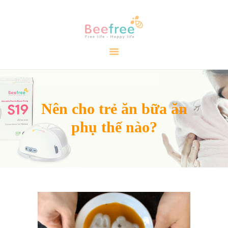
TRANG CHỦ
GIỚI THIỆU
SẢN PHẨM
CẨM NANG
Nên cho trẻ ăn bữa ăn
ĐẠI LÝ
phụ thế nào?
LIÊN HỆ
VIDEO