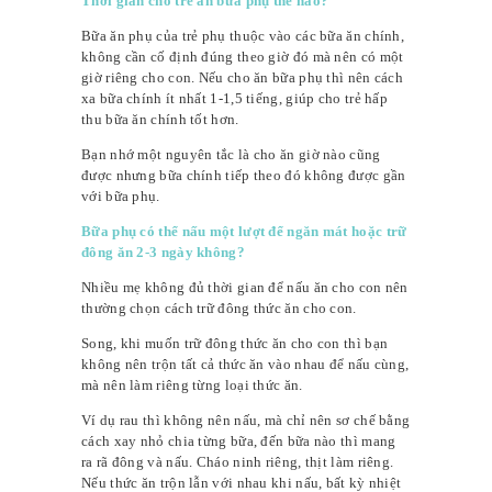
Thời gian cho trẻ ăn bữa phụ thế nào?
Bữa ăn phụ của trẻ phụ thuộc vào các bữa ăn chính,
không cần cố định đúng theo giờ đó mà nên có một
giờ riêng cho con. Nếu cho ăn bữa phụ thì nên cách
xa bữa chính ít nhất 1-1,5 tiếng, giúp cho trẻ hấp
thu bữa ăn chính tốt hơn.
Bạn nhớ một nguyên tắc là cho ăn giờ nào cũng
được nhưng bữa chính tiếp theo đó không được gần
với bữa phụ.
Bữa phụ có thể nấu một lượt để ngăn mát hoặc trữ
đông ăn 2-3 ngày không?
Nhiều mẹ không đủ thời gian để nấu ăn cho con nên
thường chọn cách trữ đông thức ăn cho con.
Song, khi muốn trữ đông thức ăn cho con thì bạn
không nên trộn tất cả thức ăn vào nhau để nấu cùng,
mà nên làm riêng từng loại thức ăn.
Ví dụ rau thì không nên nấu, mà chỉ nên sơ chế bằng
cách xay nhỏ chia từng bữa, đến bữa nào thì mang
ra rã đông và nấu. Cháo ninh riêng, thịt làm riêng.
Nếu thức ăn trộn lẫn với nhau khi nấu, bất kỳ nhiệt