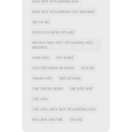
MÁY HÚT SỮA KHÔNG DÂY
MÁY HÚT SỮA KHÔNG DÂY BEEFREE
MẸ VÀ BÉ
NUÔI CON BẰNG SỮA MẸ
REVIEW MÁY HÚT SỮA KHÔNG DÂY
BEEFREE
SINH NON
SỨC KHOẺ
SỮA TRỮ ĐÔNG BỊ HỎNG
SỮA MẸ
TRANG SỨC
TRẺ SƠ SINH
TRẺ THÔNG MINH
TRẺ ĐẦY HƠI
TẮC SỮA
TẮC SỮA; MÁY HÚT SỮA KHÔNG DÂY
ĐỒ CHƠI CHO TRẺ
ƯU ĐÃI