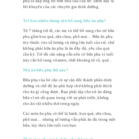
phụ sẽ đáp ứng tốt hơn nhu cầu của trẻ. Dưới đây là
lời khuyên của các chuyên gia dinh dưỡng.
Trẻ bao nhiêu tháng nên bổ sung bữa ăn phụ?
Từ 7 tháng trở đi, các mẹ có thể bổ sung cho trẻ bữa
phụ gồm hoa quả, sữa chua, phô mai… Bữa ăn phụ
tùy thuộc vào số lượng và từng lứa tuổi của trẻ, chứ
không phải bữa ăn phụ là ăn đầy đủ, yêu cầu quá
cầu kỳ. Trẻ đủ cân nặng vẫn nên có bữa phụ vì tuổi
này cần bổ sung vitamin, chất khoáng từ củ, quả…
Nên ăn bữa phụ thế nào?
Bữa phụ của bé cần có sự cân đối thành phần dinh
dưỡng và chế độ ăn phù hợp chứ không phải thích
cho ăn gì cũng được. Bạn phải tập cho trẻ ăn đúng
bữa vì nó rất quan trọng với sự phát triển, không
cho ăn vặt nhiều thứ trong ngày.
Các món ăn phụ có thể là bánh, hoa quả, sữa chua,
phô mai… nhưng số lượng vẫn phải ăn đủ trong một
bữa, tùy theo lứa tuổi con bạn.