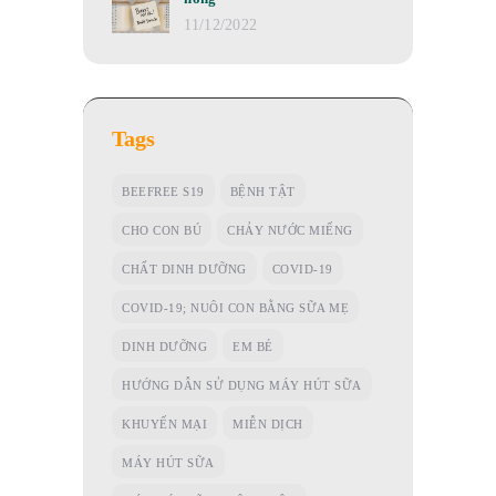
11/12/2022
Tags
BEEFREE S19
BỆNH TẬT
CHO CON BÚ
CHẢY NƯỚC MIẾNG
CHẤT DINH DƯỠNG
COVID-19
COVID-19; NUÔI CON BẰNG SỮA MẸ
DINH DƯỠNG
EM BÉ
HƯỚNG DẪN SỬ DỤNG MÁY HÚT SỮA
KHUYẾN MẠI
MIỄN DỊCH
MÁY HÚT SỮA