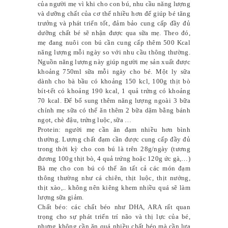
của người mẹ vì khi cho con bú, nhu cầu năng lượng
và dưỡng chất của cơ thể nhiều hơn để giúp bé tăng
trưởng và phát triển tốt, đảm bảo cung cấp đầy đủ
dưỡng chất bé sẽ nhận được qua sữa mẹ. Theo đó,
mẹ đang nuôi con bú cần cung cấp thêm 500 Kcal
năng lượng mỗi ngày so với nhu cầu thông thường.
Nguồn năng lượng này giúp người mẹ sản xuất được
khoảng 750ml sữa mỗi ngày cho bé. Một ly sữa
dành cho bà bầu có khoảng 150 kcl, 100g thịt bò
bít-tết có khoảng 190 kcal, 1 quả trứng có khoảng
70 kcal. Để bổ sung thêm năng lượng ngoài 3 bữa
chính mẹ sữa có thể ăn thêm 2 bữa dặm bằng bánh
ngọt, chè đậu, trứng luộc, sữa …
Protein: người mẹ cần ăn đạm nhiều hơn bình
thường. Lượng chất đạm cần được cung cấp đầy đủ
trong thời kỳ cho con bú là trên 28g/ngày (tương
đương 100g thịt bò, 4 quả trứng hoặc 120g ức gà,…)
Bà mẹ cho con bú có thể ăn tất cả các món đạm
thông thường như cá chiên, thịt luộc, thịt nướng,
thịt xào,.. không nên kiêng khem nhiều quá sẽ làm
lượng sữa giảm.
Chất béo: các chất béo như DHA, ARA rất quan
trọng cho sự phát triển trí não và thị lực của bé,
nhưng không cần ăn quá nhiều chất béo mà cần lựa