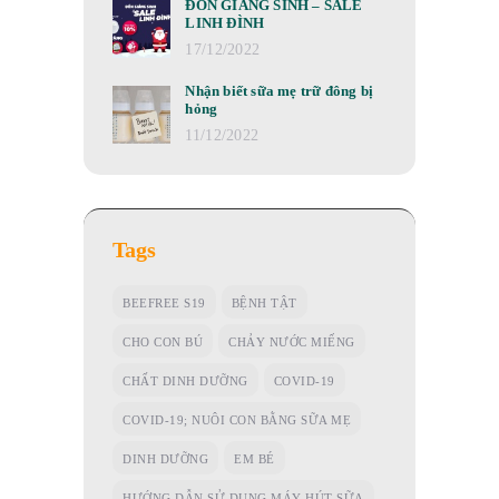
ĐÓN GIÁNG SINH – SALE
LINH ĐÌNH
17/12/2022
Nhận biết sữa mẹ trữ đông bị
hỏng
11/12/2022
Tags
BEEFREE S19
BỆNH TẬT
CHO CON BÚ
CHẢY NƯỚC MIẾNG
CHẤT DINH DƯỠNG
COVID-19
COVID-19; NUÔI CON BẰNG SỮA MẸ
DINH DƯỠNG
EM BÉ
HƯỚNG DẪN SỬ DỤNG MÁY HÚT SỮA