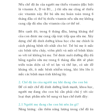
Nếu chế độ ăn của người mẹ thiếu vitamin (đặc biệt
là vitamin A, D và B1,…) thì sữa mẹ cũng sẽ thiếu
các vitamin này. Bé bú sữa mẹ hoàn toàn trong 6
tháng đầu có thể bị thiếu vitamin nếu sữa mẹ không
cung cấp đủ nhu cầu vitamin của cơ thể trẻ.
Bên cạnh đó, trong 6 tháng đầu, lượng kháng thể
của con được mẹ cung cấp trực tiếp qua sữa mẹ. Xây
dựng chế độ dinh dưỡng khoa học cho mẹ chính là
cách phòng bệnh tốt nhất cho bé. Trẻ bú mẹ ít mắc
các bệnh tiêu chảy, viêm phổi và một số bệnh khác
so với trẻ không bú mẹ. Trẻ được nuôi dưỡng đầy đủ
bằng nguồn sữa mẹ trong 6 tháng đầu đời sẽ phát
triển toàn diện cả về trí lực và thể lực, có sức đề
kháng tốt, ít mắc bệnh nhiễm trùng, khi lớn lên ít
mắc các bệnh mạn tính không lây.
2. Chế độ ăn của người mẹ khi đang cho con bú
Để có một chế độ dinh dưỡng lành mạnh, khoa học,
người mẹ đang cho con bú cần phải chú ý tới các
loại thực phẩm nên bổ sung và hạn chế dưới đây:
2.1 Người mẹ đang cho con bú nên ăn gì?
Năng lượng: cần thêm năng lượng trong chế độ ăn