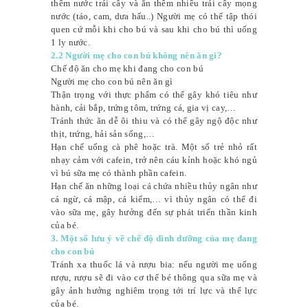
thêm nước trái cây và ăn thêm nhiều trái cây mọng
nước (táo, cam, dưa hấu..) Người mẹ có thể tập thói
quen cứ mỗi khi cho bú và sau khi cho bú thì uống
1 ly nước.
2.2 Người mẹ cho con bú không nên ăn gì?
Chế độ ăn cho mẹ khi đang cho con bú
Người mẹ cho con bú nên ăn gì
Thận trọng với thực phẩm có thể gây khó tiêu như
hành, cải bắp, trứng tôm, trứng cá, gia vị cay,…
Tránh thức ăn dễ ôi thiu và có thể gây ngộ độc như
thịt, trứng, hải sản sống,…
Hạn chế uống cà phê hoặc trà. Một số trẻ nhỏ rất
nhạy cảm với cafein, trở nên cáu kỉnh hoặc khó ngủ
vì bú sữa mẹ có thành phần cafein.
Hạn chế ăn những loại cá chứa nhiều thủy ngân như
cá ngừ, cá mập, cá kiếm,… vì thủy ngân có thể đi
vào sữa mẹ, gây hưởng đến sự phát triển thần kinh
của bé.
3. Một số lưu ý về chế độ dinh dưỡng của mẹ đang
cho con bú
Tránh xa thuốc lá và rượu bia: nếu người mẹ uống
rượu, rượu sẽ đi vào cơ thể bé thông qua sữa mẹ và
gây ảnh hưởng nghiêm trọng tới trí lực và thể lực
của bé.