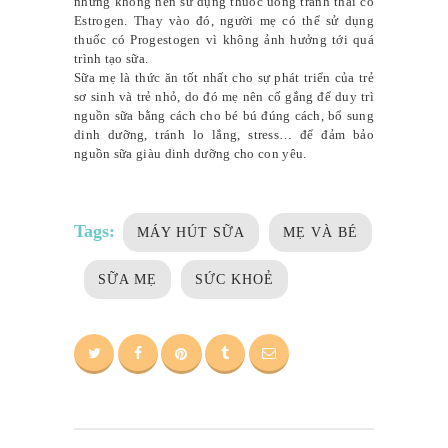
nhưng không nên sử dụng thuốc uống tránh thai có
Estrogen. Thay vào đó, người mẹ có thể sử dụng
thuốc có Progestogen vì không ảnh hưởng tới quá
trình tạo sữa.
Sữa mẹ là thức ăn tốt nhất cho sự phát triển của trẻ
sơ sinh và trẻ nhỏ, do đó mẹ nên cố gắng để duy trì
nguồn sữa bằng cách cho bé bú đúng cách, bổ sung
dinh dưỡng, tránh lo lắng, stress… để đảm bảo
nguồn sữa giàu dinh dưỡng cho con yêu.
Tags:
MÁY HÚT SỮA
MẸ VÀ BÉ
SỮA MẸ
SỨC KHOẺ