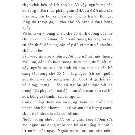
chọn chất béo có ích cho bé. Vì vậy, người mẹ cần
bổ sung thêm thực phẩm giàu DHA và ARA như các
loại hạt, trái bơ, cá biển (cá hồi, cá trích), thịt gà,
lòng đỏ trứng gà,… vào chế độ dinh dưỡng hằng
ngày.
Vitamin và khoáng chất: chế độ dinh dưỡng của mẹ
cho con bú cần đảm bảo có đủ lượng trái cây và rau
củ cần thiết để cung cấp đầy đủ vitamin và khoáng
chất cho bé.
Sắt: việc sinh nở khiến người phụ nữ mất một lượng
máu lớn, dẫn đến hiện tượng thiếu máu, thiếu sắt. Vì
vậy, người mẹ sau khi sinh và cho con bú cần bổ
sung sắt trong chế độ ăn hàng ngày. Sắt có nguồn
gốc động vật có trong gan, thịt bò, thịt gà, hải sản
vỏ cứng, trứng,… Sắt có nguồn gốc thực vật có
trong đậu phụ, các loại đậu, rau sẫm màu như cải bó
xôi, bông cải xanh, rau cải ngọt,…
Canxi: uống thêm sữa và dùng thêm các chế phẩm
từ sữa như bơ, phomai,… để bổ sung đủ lượng canxi
cho bé và nhu cầu của cơ thể mẹ.
Nước: uống nhiều nước cũng giúp tăng lượng sữa
mẹ, người mẹ đang nuôi con bú nên uống ít nhất 3
lít nước mỗi ngày. Ngoài nước lọc, mẹ nên uống