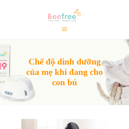
TRANG CHỦ
GIỚI THIỆU
SẢN PHẨM
CẨM NANG
Chế độ dinh dưỡng
ĐẠI LÝ
của mẹ khi đang cho
LIÊN HỆ
VIDEO
con bú