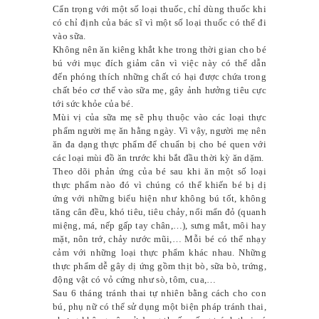
Cẩn trọng với một số loại thuốc, chỉ dùng thuốc khi
có chỉ định của bác sĩ vì một số loại thuốc có thể đi
vào sữa.
Không nên ăn kiêng khắt khe trong thời gian cho bé
bú với mục đích giảm cân vì việc này có thể dẫn
đến phóng thích những chất có hại được chứa trong
chất béo cơ thể vào sữa mẹ, gây ảnh hưởng tiêu cực
tới sức khỏe của bé.
Mùi vị của sữa mẹ sẽ phụ thuộc vào các loại thực
phẩm người mẹ ăn hằng ngày. Vì vậy, người mẹ nên
ăn đa dạng thực phẩm để chuẩn bị cho bé quen với
các loại mùi đồ ăn trước khi bắt đầu thời kỳ ăn dặm.
Theo dõi phản ứng của bé sau khi ăn một số loại
thực phẩm nào đó vì chúng có thể khiến bé bị dị
ứng với những biểu hiện như không bú tốt, không
tăng cân đều, khó tiêu, tiêu chảy, nổi mẩn đỏ (quanh
miệng, má, nếp gấp tay chân,…), sưng mắt, môi hay
mặt, nôn trớ, chảy nước mũi,… Mỗi bé có thể nhạy
cảm với những loại thực phẩm khác nhau. Những
thực phẩm dễ gây dị ứng gồm thịt bò, sữa bò, trứng,
động vật có vỏ cứng như sò, tôm, cua,…
Sau 6 tháng tránh thai tự nhiên bằng cách cho con
bú, phụ nữ có thể sử dụng một biện pháp tránh thai,