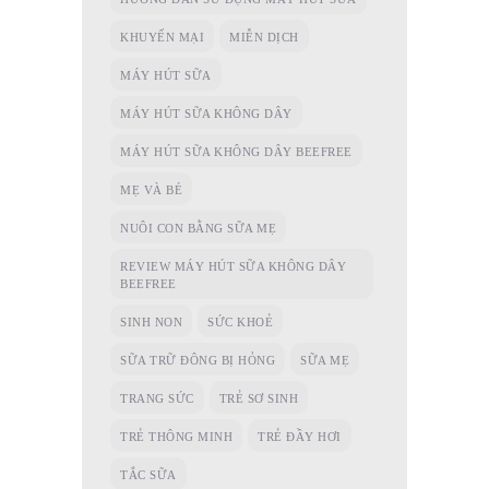
KHUYẾN MẠI
MIỄN DỊCH
MÁY HÚT SỮA
MÁY HÚT SỮA KHÔNG DÂY
MÁY HÚT SỮA KHÔNG DÂY BEEFREE
MẸ VÀ BÉ
NUÔI CON BẰNG SỮA MẸ
REVIEW MÁY HÚT SỮA KHÔNG DÂY
BEEFREE
SINH NON
SỨC KHOẺ
SỮA TRỮ ĐÔNG BỊ HỎNG
SỮA MẸ
TRANG SỨC
TRẺ SƠ SINH
TRẺ THÔNG MINH
TRẺ ĐẦY HƠI
TẮC SỮA