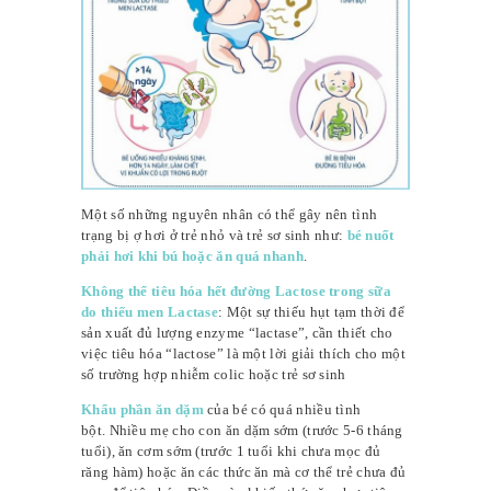
Một số những nguyên nhân có thể gây nên tình
trạng bị ợ hơi ở trẻ nhỏ và trẻ sơ sinh như:
bé nuốt
phải hơi khi bú hoặc ăn quá nhanh
.
Không thể tiêu hóa hết đường Lactose trong sữa
do thiếu men Lactase
: Một sự thiếu hụt tạm thời để
sản xuất đủ lượng enzyme “lactase”, cần thiết cho
việc tiêu hóa “lactose” là một lời giải thích cho một
số trường hợp nhiễm colic hoặc trẻ sơ sinh
Khẩu phần ăn dặm
của bé có quá nhiều tình
bột. Nhiều mẹ cho con ăn dặm sớm (trước 5-6 tháng
tuổi), ăn cơm sớm (trước 1 tuổi khi chưa mọc đủ
răng hàm) hoặc ăn các thức ăn mà cơ thể trẻ chưa đủ