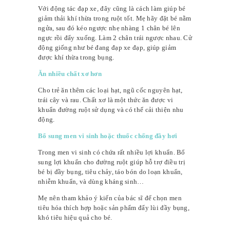
Với động tác đạp xe, đây cũng là cách làm giúp bé
giảm thải khí thừa trong ruột tốt. Mẹ hãy đặt bé nằm
ngửa, sau đó kéo ngược nhẹ nhàng 1 chân bé lên
ngực rồi đẩy xuống. Làm 2 chân trái ngược nhau. Cử
động giống như bé đang đạp xe đạp, giúp giảm
được khí thừa trong bụng.
Ăn nhiều chất xơ hơn
Cho trẻ ăn thêm các loại hạt, ngũ cốc nguyên hạt,
trái cây và rau. Chất xơ là một thức ăn được vi
khuẩn đường ruột sử dụng và có thể cải thiện nhu
động.
Bổ sung men vi sinh hoặc thuốc chống đầy hơi
Trong men vi sinh có chứa rất nhiều lợi khuẩn. Bổ
sung lợi khuẩn cho đường ruột giúp hỗ trợ điều trị
bé bị đầy bụng, tiêu chảy, táo bón do loạn khuẩn,
nhiễm khuẩn, và dùng kháng sinh…
Mẹ nên tham khảo ý kiến của bác sĩ để chọn men
tiêu hóa thích hợp hoặc sản phẩm đẩy lùi đầy bụng,
khó tiêu hiệu quả cho bé.