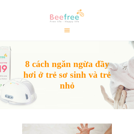
TRANG CHỦ
GIỚI THIỆU
SẢN PHẨM
CẨM NANG
8 cách ngăn ngừa đầy
ĐẠI LÝ
hơi ở trẻ sơ sinh và trẻ
LIÊN HỆ
VIDEO
nhỏ