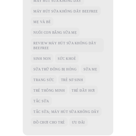
MÁY HÚT SỮA KHÔNG DÂY
MÁY HÚT SỮA KHÔNG DÂY BEEFREE
MẸ VÀ BÉ
NUÔI CON BẰNG SỮA MẸ
REVIEW MÁY HÚT SỮA KHÔNG DÂY
BEEFREE
SINH NON
SỨC KHOẺ
SỮA TRỮ ĐÔNG BỊ HỎNG
SỮA MẸ
TRANG SỨC
TRẺ SƠ SINH
TRẺ THÔNG MINH
TRẺ ĐẦY HƠI
TẮC SỮA
TẮC SỮA; MÁY HÚT SỮA KHÔNG DÂY
ĐỒ CHƠI CHO TRẺ
ƯU ĐÃI