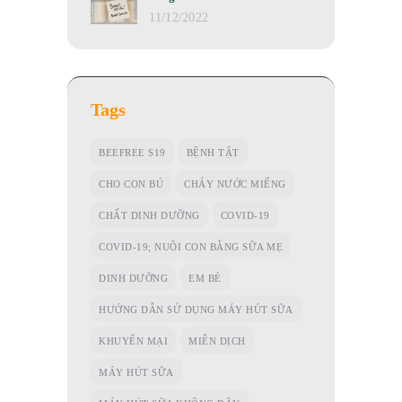
11/12/2022
Tags
BEEFREE S19
BỆNH TẬT
CHO CON BÚ
CHẢY NƯỚC MIẾNG
CHẤT DINH DƯỠNG
COVID-19
COVID-19; NUÔI CON BẰNG SỮA MẸ
DINH DƯỠNG
EM BÉ
HƯỚNG DẪN SỬ DỤNG MÁY HÚT SỮA
KHUYẾN MẠI
MIỄN DỊCH
MÁY HÚT SỮA