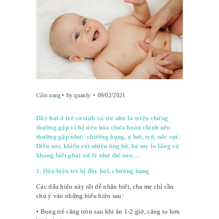
Cẩm nang
by quanly
09/02/2021
Đầy hơi ở trẻ sơ sinh và trẻ nhỏ là triệu chứng
thường gặp vì hệ tiêu hóa chưa hoàn chỉnh nên
thường gặp như: chướng bụng, ợ hơi, trớ, nấc cụt.
Điều này khiến rất nhiệu ông bố, bà mẹ lo lắng và
không biết phải xử lý như thế nào…
1. Dấu hiệu trẻ bị đầy hơi, chướng bụng
Các dấu hiệu này rất dễ nhận biết, cha mẹ chỉ cần
chú ý vào những biểu hiện sau:
• Bụng trẻ căng tròn sau khi ăn 1-2 giờ, căng to hơn