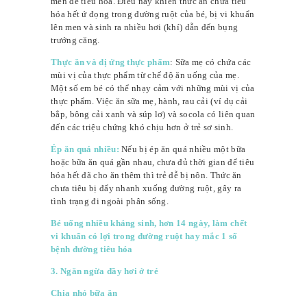
men để tiêu hóa. Điều này khiến thức ăn chưa tiêu
hóa hết ứ đọng trong đường ruột của bé, bị vi khuẩn
lên men và sinh ra nhiều hơi (khí) dẫn đến bụng
trướng căng.
Thực ăn và dị ứng thực phẩm
: Sữa mẹ có chứa các
mùi vị của thực phẩm từ chế độ ăn uống của mẹ.
Một số em bé có thể nhạy cảm với những mùi vị của
thực phẩm. Việc ăn sữa mẹ, hành, rau cải (ví dụ cải
bắp, bông cải xanh và súp lơ) và socola có liên quan
đến các triệu chứng khó chịu hơn ở trẻ sơ sinh.
Ép ăn quá nhiều:
Nếu bị ép ăn quá nhiều một bữa
hoặc bữa ăn quá gần nhau, chưa đủ thời gian để tiêu
hóa hết đã cho ăn thêm thì trẻ dễ bị nôn. Thức ăn
chưa tiêu bị đẩy nhanh xuống đường ruột, gây ra
tình trạng đi ngoài phân sống.
Bé uống nhiều kháng sinh, hơn 14 ngày, làm chết
vi khuẩn có lợi trong đường ruột hay mắc 1 số
bệnh đường tiêu hóa
3. Ngăn ngừa đầy hơi ở trẻ
Chia nhỏ bữa ăn