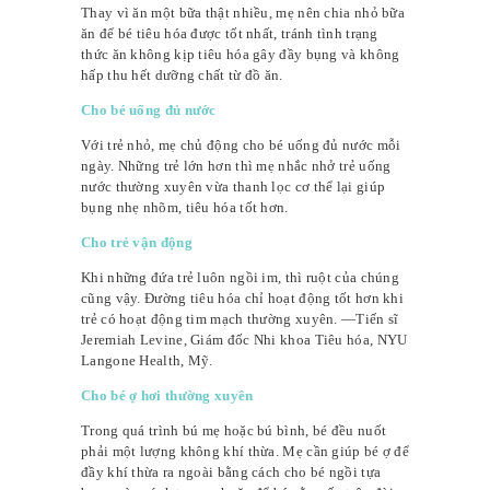
Thay vì ăn một bữa thật nhiều, mẹ nên chia nhỏ bữa
ăn để bé tiêu hóa được tốt nhất, tránh tình trạng
thức ăn không kịp tiêu hóa gây đầy bụng và không
hấp thu hết dưỡng chất từ đồ ăn.
Cho bé uống đủ nước
Với trẻ nhỏ, mẹ chủ động cho bé uống đủ nước mỗi
ngày. Những trẻ lớn hơn thì mẹ nhắc nhở trẻ uống
nước thường xuyên vừa thanh lọc cơ thể lại giúp
bụng nhẹ nhõm, tiêu hóa tốt hơn.
Cho trẻ vận động
Khi những đứa trẻ luôn ngồi im, thì ruột của chúng
cũng vậy. Đường tiêu hóa chỉ hoạt động tốt hơn khi
trẻ có hoạt động tim mạch thường xuyên. —Tiến sĩ
Jeremiah Levine, Giám đốc Nhi khoa Tiêu hóa, NYU
Langone Health, Mỹ.
Cho bé ợ hơi thường xuyên
Trong quá trình bú mẹ hoặc bú bình, bé đều nuốt
phải một lượng không khí thừa. Mẹ cần giúp bé ợ để
đầy khí thừa ra ngoài bằng cách cho bé ngồi tựa