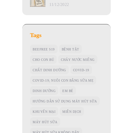
11/12/2022
Tags
BEEFREE S19
BỆNH TẬT
CHO CON BÚ
CHẢY NƯỚC MIẾNG
CHẤT DINH DƯỠNG
COVID-19
COVID-19; NUÔI CON BẰNG SỮA MẸ
DINH DƯỠNG
EM BÉ
HƯỚNG DẪN SỬ DỤNG MÁY HÚT SỮA
KHUYẾN MẠI
MIỄN DỊCH
MÁY HÚT SỮA
MÁY HÚT SỮA KHÔNG DÂY