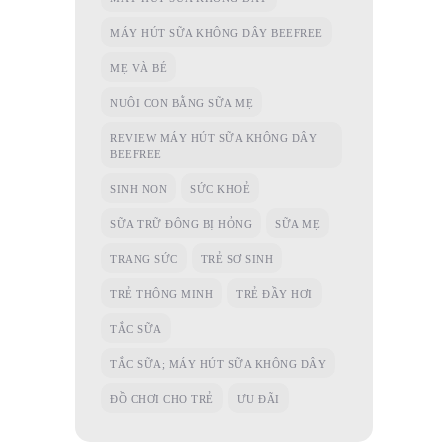
MÁY HÚT SỮA KHÔNG DÂY BEEFREE
MẸ VÀ BÉ
NUÔI CON BẰNG SỮA MẸ
REVIEW MÁY HÚT SỮA KHÔNG DÂY
BEEFREE
SINH NON
SỨC KHOẺ
SỮA TRỮ ĐÔNG BỊ HỎNG
SỮA MẸ
TRANG SỨC
TRẺ SƠ SINH
TRẺ THÔNG MINH
TRẺ ĐẦY HƠI
TẮC SỮA
TẮC SỮA; MÁY HÚT SỮA KHÔNG DÂY
ĐỒ CHƠI CHO TRẺ
ƯU ĐÃI