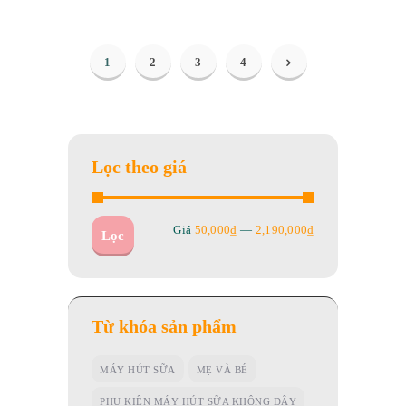
1
2
3
4
→
Lọc theo giá
Giá
50,000₫
—
2,190,000₫
Lọc
Từ khóa sản phẩm
MÁY HÚT SỮA
MẸ VÀ BÉ
PHỤ KIỆN MÁY HÚT SỮA KHÔNG DÂY