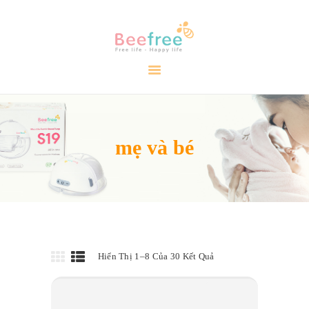
TRANG CHỦ
GIỚI THIỆU
SẢN PHẨM
CẨM NANG
mẹ và bé
ĐẠI LÝ
LIÊN HỆ
VIDEO
Hiển Thị 1–8 Của 30 Kết Quả