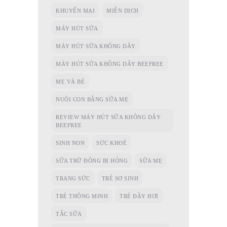
KHUYẾN MẠI
MIỄN DỊCH
MÁY HÚT SỮA
MÁY HÚT SỮA KHÔNG DÂY
MÁY HÚT SỮA KHÔNG DÂY BEEFREE
MẸ VÀ BÉ
NUÔI CON BẰNG SỮA MẸ
REVIEW MÁY HÚT SỮA KHÔNG DÂY
BEEFREE
SINH NON
SỨC KHOẺ
SỮA TRỮ ĐÔNG BỊ HỎNG
SỮA MẸ
TRANG SỨC
TRẺ SƠ SINH
TRẺ THÔNG MINH
TRẺ ĐẦY HƠI
TẮC SỮA