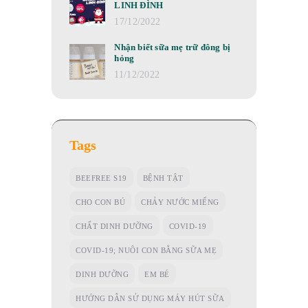
LINH ĐÌNH
17/12/2022
Nhận biết sữa mẹ trữ đông bị
hỏng
11/12/2022
Tags
BEEFREE S19
BỆNH TẬT
CHO CON BÚ
CHẢY NƯỚC MIẾNG
CHẤT DINH DƯỠNG
COVID-19
COVID-19; NUÔI CON BẰNG SỮA MẸ
DINH DƯỠNG
EM BÉ
HƯỚNG DẪN SỬ DỤNG MÁY HÚT SỮA