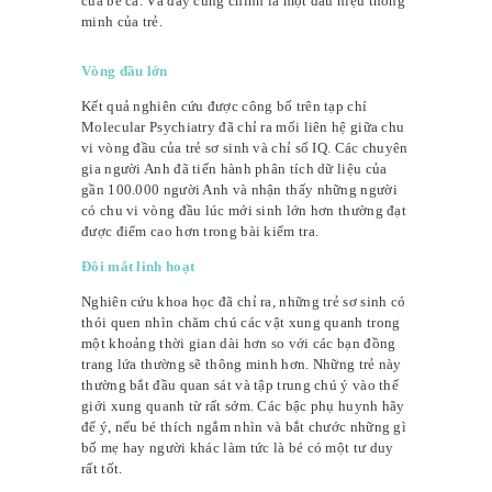
của bé cả. Và đây cũng chính là một dấu hiệu thông
minh của trẻ.
Vòng đầu lớn
Kết quả nghiên cứu được công bố trên tạp chí
Molecular Psychiatry đã chỉ ra mối liên hệ giữa chu
vi vòng đầu của trẻ sơ sinh và chỉ số IQ. Các chuyên
gia người Anh đã tiến hành phân tích dữ liệu của
gần 100.000 người Anh và nhận thấy những người
có chu vi vòng đầu lúc mới sinh lớn hơn thường đạt
được điểm cao hơn trong bài kiểm tra.
Đôi mắt linh hoạt
Nghiên cứu khoa học đã chỉ ra, những trẻ sơ sinh có
thói quen nhìn chăm chú các vật xung quanh trong
một khoảng thời gian dài hơn so với các bạn đồng
trang lứa thường sẽ thông minh hơn. Những trẻ này
thường bắt đầu quan sát và tập trung chú ý vào thế
giới xung quanh từ rất sớm. Các bậc phụ huynh hãy
để ý, nếu bé thích ngắm nhìn và bắt chước những gì
bố mẹ hay người khác làm tức là bé có một tư duy
rất tốt.