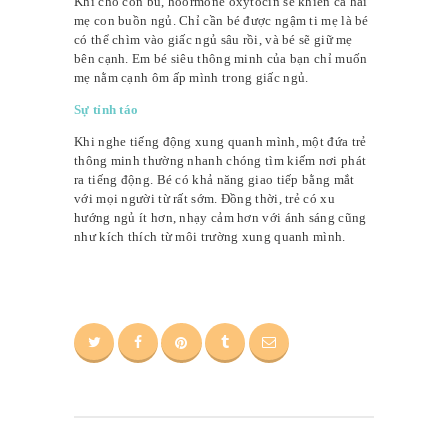
Khi cho con bú, hoormone oxytocin sẽ khiến cả hai
mẹ con buồn ngủ. Chỉ cần bé được ngậm ti mẹ là bé
có thể chìm vào giấc ngủ sâu rồi, và bé sẽ giữ mẹ
bên cạnh. Em bé siêu thông minh của bạn chỉ muốn
mẹ nằm cạnh ôm ấp mình trong giấc ngủ.
Sự tỉnh táo
Khi nghe tiếng động xung quanh mình, một đứa trẻ
thông minh thường nhanh chóng tìm kiếm nơi phát
ra tiếng động. Bé có khả năng giao tiếp bằng mắt
với mọi người từ rất sớm. Đồng thời, trẻ có xu
hướng ngủ ít hơn, nhạy cảm hơn với ánh sáng cũng
như kích thích từ môi trường xung quanh mình.