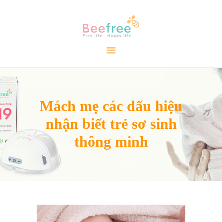
TRANG CHỦ
GIỚI THIỆU
SẢN PHẨM
CẨM NANG
Mách mẹ các dấu hiệu
ĐẠI LÝ
nhận biết trẻ sơ sinh
LIÊN HỆ
VIDEO
thông minh