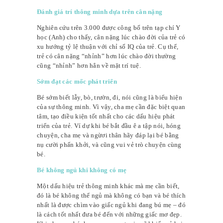
Đánh giá trí thông minh dựa trên cân nặng
Nghiên cứu trên 3.000 được công bố trên tạp chí Y
học (Anh) cho thấy, cân nặng lúc chào đời của trẻ có
xu hướng tỷ lệ thuận với chỉ số IQ của trẻ. Cụ thể,
trẻ có cân nặng “nhỉnh” hơn lúc chào đời thường
cũng “nhỉnh” hơn hẳn về mặt trí tuệ.
Sớm đạt các mốc phát triển
Bé sớm biết lẫy, bò, trườn, đi, nói cũng là biểu hiện
của sự thông minh. Vì vậy, cha mẹ cần đặc biệt quan
tâm, tạo điều kiện tốt nhất cho các dấu hiệu phát
triển của trẻ. Ví dự khi bé bắt đầu ê a tập nói, hóng
chuyện, cha mẹ và ngừơi thân hãy đáp lại bé bằng
nụ cười phấn khởi, và cũng vui vẻ trò chuyện cùng
bé.
Bé không ngủ khi không có mẹ
Một dấu hiệu trẻ thông minh khác mà mẹ cần biết,
đó là bé không thể ngủ mà không có bạn và bé thích
nhất là được chìm vào giấc ngủ khi đang bú mẹ – đó
là cách tốt nhất đưa bé đến với những giấc mơ đẹp.