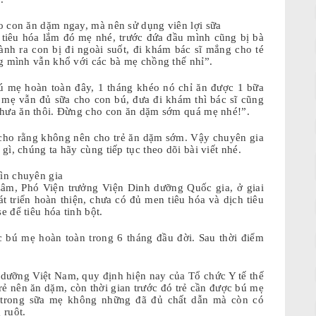
o con ăn dặm ngay, mà nên sử dụng viên lợi sữa
iêu hóa lắm đó mẹ nhé, trước đứa đầu mình cũng bị bà
ành ra con bị đi ngoài suốt, đi khám bác sĩ mắng cho té
g mình vẫn khổ với các bà mẹ chồng thế nhỉ”.
ú mẹ hoàn toàn đây, 1 tháng khéo nó chỉ ăn được 1 bữa
ời mẹ vẫn đủ sữa cho con bú, đưa đi khám thì bác sĩ cũng
chưa ăn thôi. Đừng cho con ăn dặm sớm quá mẹ nhé!”.
 cho rằng không nên cho trẻ ăn dặm sớm. Vậy chuyên gia
ì, chúng ta hãy cùng tiếp tục theo dõi bài viết nhé.
ìn chuyên gia
Lâm, Phó Viện trưởng Viện Dinh dưỡng Quốc gia, ở giai
át triển hoàn thiện, chưa có đủ men tiêu hóa và dịch tiêu
e để tiêu hóa tinh bột.
bú mẹ hoàn toàn trong 6 tháng đầu đời. Sau thời điểm
ưỡng Việt Nam, quy định hiện nay của Tổ chức Y tế thế
trẻ nên ăn dặm, còn thời gian trước đó trẻ cần được bú mẹ
ì trong sữa mẹ không những đã đủ chất dẫn mà còn có
 ruột.