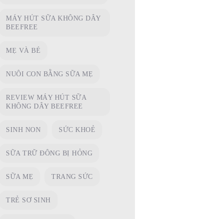
MÁY HÚT SỮA KHÔNG DÂY
BEEFREE
MẸ VÀ BÉ
NUÔI CON BẰNG SỮA MẸ
REVIEW MÁY HÚT SỮA
KHÔNG DÂY BEEFREE
SINH NON
SỨC KHOẺ
SỮA TRỮ ĐÔNG BỊ HỎNG
SỮA MẸ
TRANG SỨC
TRẺ SƠ SINH