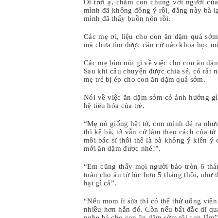
Ôi trời ạ, chăm con chung với người của
mình đã không đồng ý rồi, đằng này bà lạ
mình đã thấy buồn nôn rồi.
Các mẹ ơi, liệu cho con ăn dặm quá sớ
mà chưa tìm được căn cứ nào khoa học một
Các mẹ bỉm nói gì về việc cho con ăn dặ
Sau khi câu chuyện được chia sẻ, có rất 
mẹ trẻ bị ép cho con ăn dặm quá sớm.
Nói về việc ăn dặm sớm có ảnh hưởng gì
hệ tiêu hóa của trẻ.
“Mẹ nó giống hệt tớ, con mình đẻ ra nhưn
thì kệ bà, tớ vẫn cứ làm theo cách của tớ t
mỗi bác sĩ thôi thế là bà không ý kiến ý
mới ăn dặm được nhé!”.
“Em cũng thấy mọi người bảo tròn 6 th
toàn cho ăn từ lúc hơn 5 tháng thôi, như
hại gì cả”.
“Nếu mom ít sữa thì có thể thử uống viên
nhiều hơn hẳn đó. Còn nếu bất đắc dĩ qu
nghe bà cho con ăn dặm sớm tội con lắm”