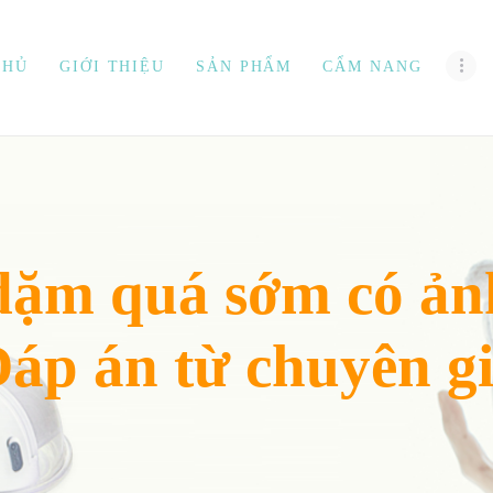
TRANG CHỦ
CHỦ
GIỚI THIỆU
SẢN PHẨM
CẨM NANG
GIỚI THIỆU
SẢN PHẨM
CẨM NANG
ĐẠI LÝ
dặm quá sớm có ản
LIÊN HỆ
VIDEO
áp án từ chuyên g