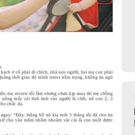
m
 hạch ở cổ phải đi chích, nhà neo người, hai mẹ con phải
 Quãng thời gian đó mình stress trầm trọng, không ăn ngủ
hiều mẹ review tốt lắm nhưng chưa kịp mua thì mẹ chồng
uống mấy cái linh tinh vào người là chết, trẻ con 2, 3
cho chắc dạ.
 ngay: “Đây, thằng bố nó kia mới 3 tháng tôi đã cho ăn
 cứ cho vào mồm nhồm nhoàm vài cái là con nuốt được