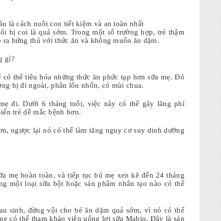
u là cách nuôi con tiết kiệm và an toàn nhất
ổi bị coi là quá sớm. Trong một số trường hợp, trẻ thậm
ỏ ra hứng thú với thức ăn và không muốn ăn dặm.
g gì?
để có thể tiêu hóa những thức ăn phức tạp hơn sữa mẹ. Đó
ờng bị đi ngoài, phân lổn nhổn, có mùi chua.
ẹ đi. Dưới 6 tháng tuổi, việc này có thể gây lãng phí
iến trẻ dễ mắc bệnh hơn.
, ngược lại nó có thể làm tăng nguy cơ suy dinh dưỡng
sữa mẹ hoàn toàn, và tiếp tục bú mẹ xen kẽ đến 24 tháng
ng một loại sữa bột hoặc sản phẩm nhân tạo nào có thể
sau sinh, đừng vội cho bé ăn dặm quá sớm, vì nó có thể
 mẹ có thể tham khảo viên uống lợi sữa Mabio. Đây là sản