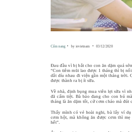
Cẩm nang
by ievietnam
03/12/2020
Đau đầu vì bị bắt cho con ăn dặm quá sớ
“Con tiêm mũi lao được 1 tháng thì bị nổi
dắt díu nhau đi viện gần một tháng trời.
được thành ra bị ít sữa.
Về nhà, định bụng mua viên lợi sữa vì n
đã cấm tiệt. Bà bảo đang cho con bú mà 
tháng là ăn dặm tốt, cứ cơm cháo mà đút 
Thấy mình có vẻ hoài nghi, bà lấy ví dụ
cơm hột, mà không ăn được cơm thì mẹ
hết”.