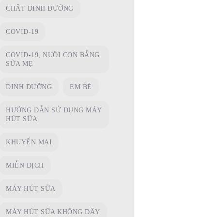
CHẤT DINH DƯỠNG
COVID-19
COVID-19; NUÔI CON BẰNG
SỮA MẸ
DINH DƯỠNG
EM BÉ
HƯỚNG DẪN SỬ DỤNG MÁY
HÚT SỮA
KHUYẾN MẠI
MIỄN DỊCH
MÁY HÚT SỮA
MÁY HÚT SỮA KHÔNG DÂY