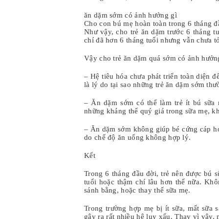
ăn dặm sớm có ảnh hưởng gì
Cho con bú mẹ hoàn toàn trong 6 tháng đầ
Như vậy, cho trẻ ăn dặm trước 6 tháng tu
chí đã hơn 6 tháng tuổi nhưng vẫn chưa t
Vậy cho trẻ ăn dặm quá sớm có ảnh hưởn
– Hệ tiêu hóa chưa phát triển toàn diện 
là lý do tại sao những trẻ ăn dặm sớm thư
– Ăn dặm sớm có thể làm trẻ ít bú sữa m
những kháng thể quý giá trong sữa mẹ, kh
– Ăn dặm sớm không giúp bé cứng cáp hơn
do chế độ ăn uống không hợp lý.
Kết
Trong 6 tháng đầu đời, trẻ nên được bú 
tuổi hoặc thậm chí lâu hơn thế nữa. Khô
sánh bằng, hoặc thay thế sữa mẹ.
Trong trường hợp mẹ bị ít sữa, mất sữa 
gây ra rất nhiều hệ lụy xấu. Thay vì vậy,