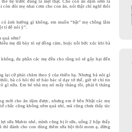
 thế hệ trước đúng là mệt thật. Cho con ăn dặm sớm là
i còn đòi mẹ nhai cơm cho con ăn, nói thật chỉ nghĩ thôi
m có ảnh hưởng gì không, em muốn “bật” mẹ chồng lắm
 tí để nói ý”.
m quá sớm?
nhiều mẹ đã bày tỏ sự đồng cảm, hoặc nỗi bức xúc khi bà
 không, đa phần các mẹ đều cho rằng nó sẽ gây hại đến
g lại cứ phải chăm theo ý của thiên hạ. Nhưng bà nói gì
hôi, bà có hỏi thì tớ bảo bác sĩ dạy tớ thế, giờ tớ chỉ tin
 cò gì nữa. Em bé nhà mẹ nó mấy tháng rồi, phải 6 tháng
áng mới cho ăn dặm được, nhưng em ở bên Nhật các mẹ
 thế chắc cũng không sớm quá nhỉ, mà cũng chưa thấy tác
 lợi sữa Mabio nhé, mình cũng bị ít sữa, uống 2 hộp thấy
á thì đành cho con dùng thêm sữa bột thôi mom ạ, đừng
.