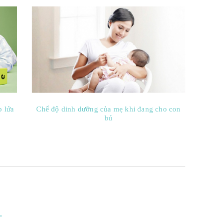
p lứa
Chế độ dinh dưỡng của mẹ khi đang cho con
bú
t