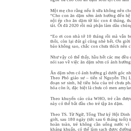
Một mẹ cho rằng nếu ít sữa không nên ch
“Cho con ăn dặm sớm ảnh hưởng đến hệ t
nội ép cho ăn dặm từ lúc con 4 tháng, th
tát. Ôi đã 2020 rồi mà phận làm dâu chún
“Eo ơi con nhà tớ 10 tháng rồi mà vẫn b
thôi, còn lại đút gì cũng nhè hết. Ơn gi
bảo không sao, chắc con chưa thích nên 
Như vậy có thể thấy, hầu hết các mẹ đều
nói sao về việc ăn dặm sớm có ảnh hưởng g
Ăn dặm sớm có ảnh hưởng gì dưới góc nh
Theo Phó giáo sư – tiến sĩ Nguyễn Thị 
đoạn sơ sinh, hệ tiêu hóa của trẻ chưa ph
hóa còn ít, đặc biệt là chưa có men amylas
Theo khuyến cáo của WHO, trẻ cần được 
này có thể bắt đầu cho trẻ tập ăn dặm.
Theo TS. Từ Ngữ, Tổng Thư ký Hội Dinh d
giới, sau 180 ngày (tức sau 6 tháng tuổi) 
hoàn toàn, trẻ không cần uống nước v
kháng khuẩn, có thể làm sạch được đường