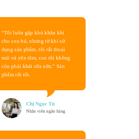
“Tôi luôn gặp khó khăn khi
cho con bú, nhưng từ khi sử
dụng sản phẩm, tôi rất thoải
mái và yên tâm, con tôi không
còn phải khát sữa nữa.” Sản
phẩm rất tốt.
Chị Ngọc Tú
Nhân viên ngân hàng