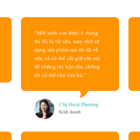
“Mới sinh con được 6 tháng
thì tôi bị tắt sữa, may nhờ sử
dụng sản phẩm mà tôi đã về
sữa, và có thể cất giữ sữa mẹ,
để những lúc bận rộn, chồng
tôi có thể cho con bú.”
Chị Hoài Phương
Kinh doanh