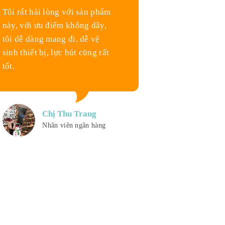
Tôi rất hài lòng với sản phẩm
này, với ưu điểm không dây,
tôi dễ dàng mang đi, dễ vệ
sinh thiết bị, lực hút cũng rất
tốt.
Chị Thu Trang
Nhân viên ngân hàng