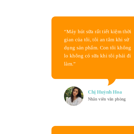
“Máy hút sữa rất tiết kiệm thời
gian của tôi, tôi an tâm khi sử
dụng sản phẩm. Con tôi không
lo không có sữa khi tôi phải đi
làm.”
Chị Huỳnh Hoa
Nhân viên văn phòng