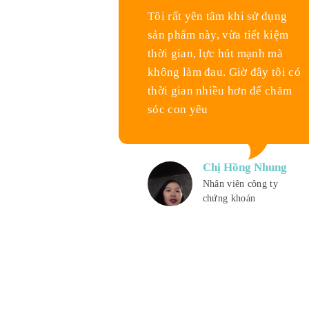
Tôi rất yên tâm khi sử dụng
sản phẩm này, vừa tiết kiệm
thời gian, lực hút mạnh mà
không làm đau. Giờ đây tôi có
thời gian nhiều hơn để chăm
sóc con yêu
Chị Hồng Nhung
Nhân viên công ty
chứng khoán